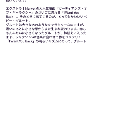
続けています。
エクストラ！Marvel の大人気映画『ガーディアンズ・オ
ブ・ギャラクシー』のさいごに流れる「I Want You
Back」。そのときに出てくるのが、とってもかわいい ベ
ビー・グルート 。
グルートは大きな木のようなキャラクターなのですが、
戦いのあとに小さな芽からまた生まれ変わります。赤ち
ゃんみたいに小さくなったグルートが、鉢植えに入った
まま、ジャクソン5の音楽に合わせて体をフリフリ！
「I Want You Back」の明るいリズムにのって、グルート
が楽しそうにダンスするシーンは、映画を観た人みんな
を笑顔にしました。この場面のおかげで、子どもから大
人まで「I Want You Back」を大好きになった人もたくさ
んいます。
Previous
Next
website:
www.musicbirdla.com
HOME
スケジュール
email:
contact@musicbirdla.com
MBLAのプログラム
コース一覧
instagram: musicbirdla_community
About Us
​ご予約
tel:
080 9544 6940
スタッフ紹介
講師派遣
参加者の声
​お問合せ
©2026 Music Bird L.A. All Rights Reserved.