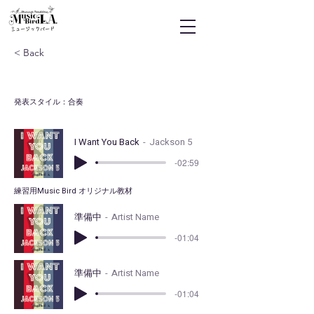
ミュージックバード
< Back
I Want You Back
発表スタイル：合奏
I Want You Back
Jackson 5
-02:59
練習用Music Bird オリジナル教材
準備中
Artist Name
-01:04
準備中
Artist Name
-01:04