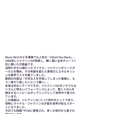
Music Bird の６手連弾でも人気の「I Want You Back」。
1969年にジャクソン5が発表し、瞬く間に全米チャート1
位に輝いた代表曲です。
当時わずか11歳だったマイケル・ジャクソンがリードボ
ーカルを務め、その年齢を超えた表現力とエネルギッシ
ュな歌声で人々を魅了しました。
歌詞の内容は「大切な人を手放してしまった後悔と、も
う一度やり直したいという願い」。
本来は切ないテーマですが、ジャクソン5のダンサブルな
リズムと明るいパフォーマンスによって、聴く人の心を
弾ませるハッピーなポップソングとして世界中で愛され
ています。
この楽曲は、ジャクソン5にとって初の大ヒットであり、
同時にマイケル・ジャクソンの才能を世界が知るスター
トとなりました。
今日でも映画*やCMに使用され、多くの世代から愛され