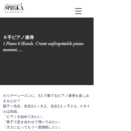
ミュージックバード
６手ピアノ連弾
1 Piano 6 Hands. Create unforgettable piano
moment.....
ホリデーシーズンに、3人で奏でるピアノ連弾を楽しみ
ませんか？
親子＋先生、先生2人＋大人、先生2人＋子ども…スタイ
ルは自由。
「ピアノを始めてみたい」
「親子で息を合わせて弾いてみたい」
「大人になってもう一度挑戦したい」