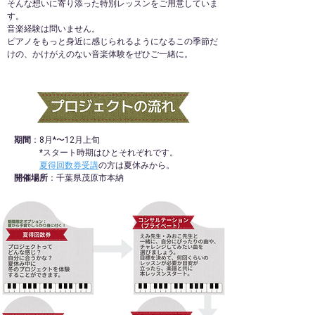
そんな想いに寄り添った特別レッスンをご用意していま
す。
音楽経験は問いません。
ピアノをもっと身近に感じられるようになるこの季節だ
けの、かけがえのない音楽体験をぜひご一緒に。
期間
：8月*〜12月上旬
*スタート時期はひとそれぞれです。
​
夏得回数券受講
の方は夏休みから。
​開催場所
：千葉県茂原市本納​