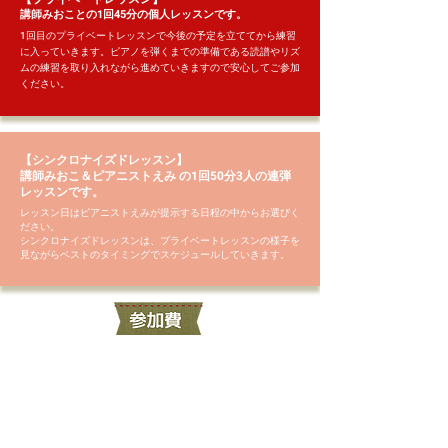
講師みおことの1回45分の個人レッスンです。
1回目のプライベートレッスンで今後の予定を立ててから練習
に入っていきます。ピアノを弾くまでの準備である読譜やリズ
ムの練習を取り入れながら進めていきますので安心してご参加
ください。​
【
シンクロナイズドレッスン
】
講師みおこ＆ピアニストえみ の1回50分3人の連弾
レッスンです。
レッスン日はピアニストえみが提示する日程の中からお選びく
ださい。
シンクロナイズドレッスンは、プライベートレッスンの様子を
見ながらベストのタイミングでスケジュールしていきます。
参加費の詳細はこちらから
コンサート