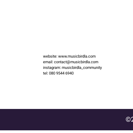
website:
www.musicbirdla.com
email:
contact@musicbirdla.com
instagram: musicbirdla_community
tel: 080 9544 6940
©2