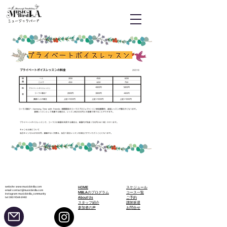
ミュージックバード
website:
www.musicbirdla.com
HOME
スケジュール
email:
contact@musicbirdla.com
MBLAのプログラム
コース一覧
instagram: musicbirdla_community
About Us
​ご予約
tel:
080 9544 6940
スタッフ紹介
講師派遣
参加者の声
​お問合せ